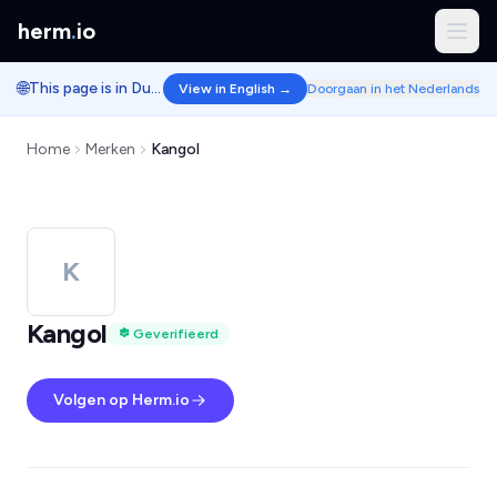
herm
.
io
🌐
This page is in Dutch.
View in English →
Doorgaan in het Nederlands
Home
Merken
Kangol
K
Kangol
Geverifieerd
Volgen op Herm.io