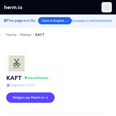
herm
.
io
🌐
This page is in Dutch.
View in English →
Doorgaan in het Nederlands
Home
Merken
KAFT
KAFT
Geverifieerd
Opgericht in 2011
Volgen op Herm.io