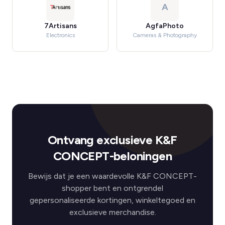
A
7Artisans
AgfaPhoto
Electronics
Cameras & Photography
Ontvang exclusieve K&F
CONCEPT-beloningen
Bewijs dat je een waardevolle K&F CONCEPT-
shopper bent en ontgrendel
gepersonaliseerde kortingen, winkeltegoed en
exclusieve merchandise.