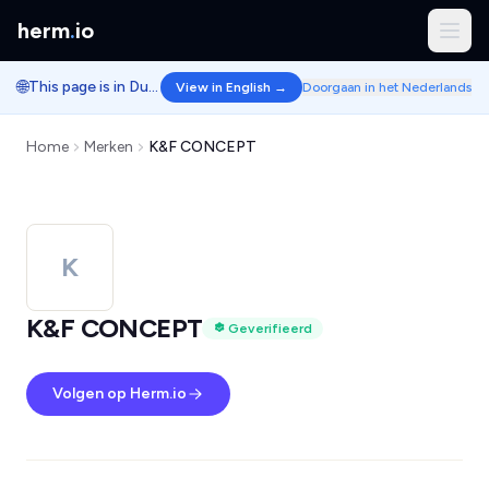
herm
.
io
🌐
This page is in Dutch.
View in English →
Doorgaan in het Nederlands
Home
Merken
K&F CONCEPT
K
K&F CONCEPT
Geverifieerd
Volgen op Herm.io