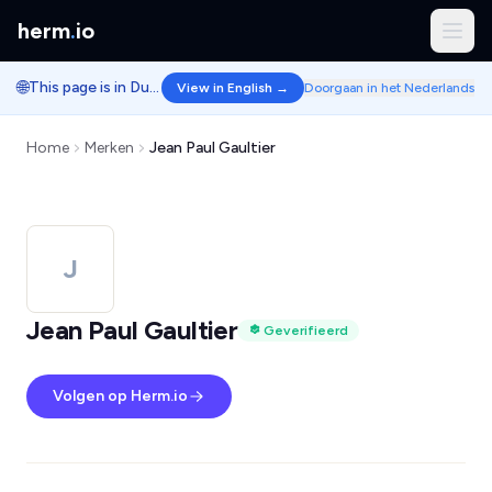
herm
.
io
🌐
This page is in Dutch.
View in English →
Doorgaan in het Nederlands
Home
Merken
Jean Paul Gaultier
J
Jean Paul Gaultier
Geverifieerd
Volgen op Herm.io