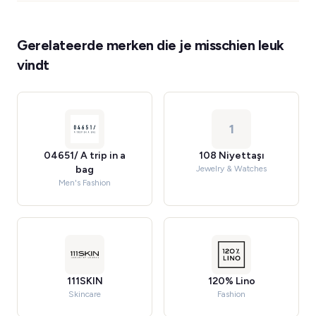
Gerelateerde merken die je misschien leuk
vindt
1
04651/ A trip in a
108 Niyettaşı
bag
Jewelry & Watches
Men's Fashion
111SKIN
120% Lino
Skincare
Fashion