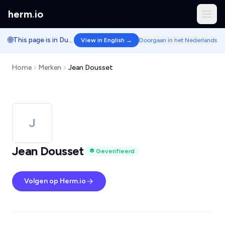
herm
.
io
🌐
This page is in Dutch.
View in English →
Doorgaan in het Nederlands
Home
Merken
Jean Dousset
J
Jean Dousset
Geverifieerd
Volgen op Herm.io