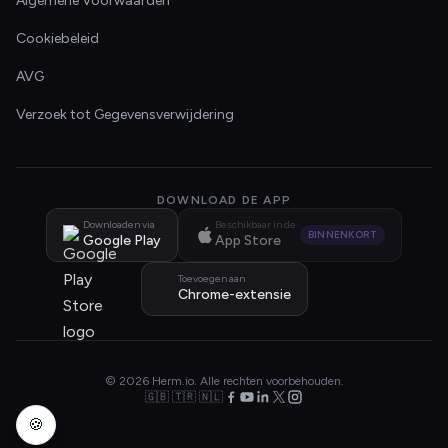
Algemene Voorwaarden
Cookiebeleid
AVG
Verzoek tot Gegevensverwijdering
DOWNLOAD DE APP
Downloaden via
Beschikbaar in de
BINNENKORT
Google Play
App Store
Toevoegen aan
Chrome-extensie
© 2026 Herm.io. Alle rechten voorbehouden.
🇬🇧 🇹🇷 🇳🇱
🍪