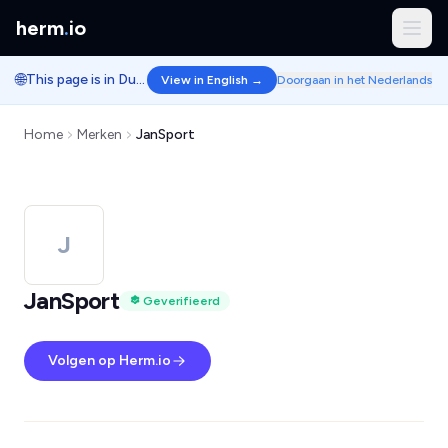
herm
.
io
🌐
This page is in Dutch.
View in English →
Doorgaan in het Nederlands
Home
Merken
JanSport
J
JanSport
Geverifieerd
Volgen op Herm.io