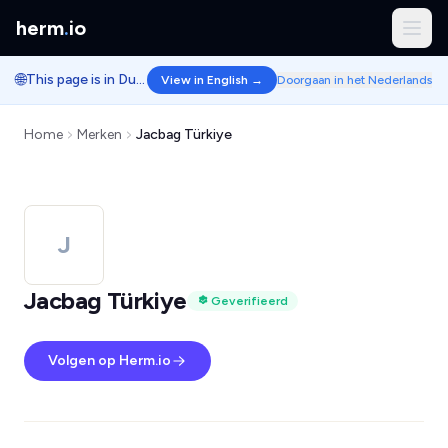
herm
.
io
🌐
This page is in Dutch.
View in English →
Doorgaan in het Nederlands
Home
Merken
Jacbag Türkiye
J
Jacbag Türkiye
Geverifieerd
Volgen op Herm.io