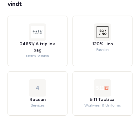
vindt
04651/ A trip in a
120% Lino
bag
Fashion
Men's Fashion
4
4ocean
5.11 Tactical
Services
Workwear & Uniforms