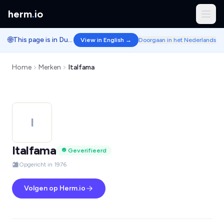
herm
.
io
🌐
This page is in Dutch.
View in English →
Doorgaan in het Nederlands
Home
Merken
Italfama
I
Italfama
Geverifieerd
Opgericht in 1976
Volgen op Herm.io