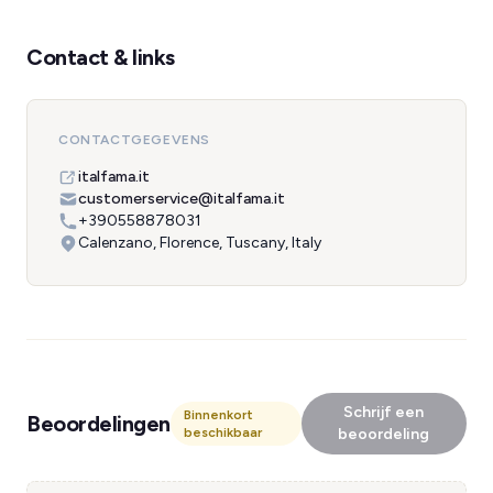
Contact & links
CONTACTGEGEVENS
italfama.it
customerservice@italfama.it
+390558878031
Calenzano, Florence, Tuscany, Italy
Schrijf een
Binnenkort
Beoordelingen
beschikbaar
beoordeling