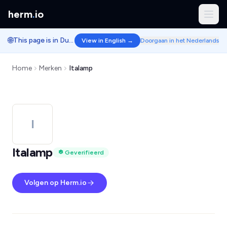
herm
.
io
🌐
This page is in Dutch.
View in English →
Doorgaan in het Nederlands
Home
Merken
Italamp
I
Italamp
Geverifieerd
Volgen op Herm.io