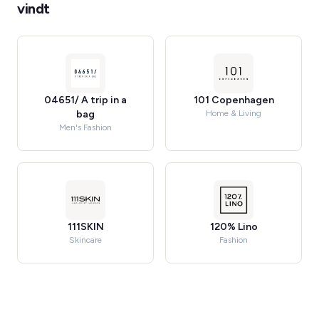
vindt
04651/ A trip in a
101 Copenhagen
bag
Home & Living
Men's Fashion
111SKIN
120% Lino
Skincare
Fashion