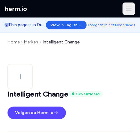
herm
.
io
🌐
This page is in Dutch.
View in English →
Doorgaan in het Nederlands
Home
Merken
Intelligent Change
I
Intelligent Change
Geverifieerd
Volgen op Herm.io