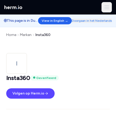
herm
.
io
🌐
This page is in Dutch.
View in English →
Doorgaan in het Nederlands
Home
Merken
Insta360
I
Insta360
Geverifieerd
Volgen op Herm.io