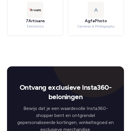
A
7Artisans
AgfaPhoto
Electronics
Cameras & Photography
Ontvang exclusieve Insta360-
beloningen
Bewijs dat je een waardevolle Insta360-
shopper bent en ontgrendel
gepersonaliseerde kortingen, winkeltegoed en
exclusieve merchandise.