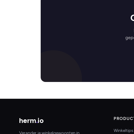
gep
herm
.
io
PRODUC
Winkeltips
Verander je winkelgewoonten in