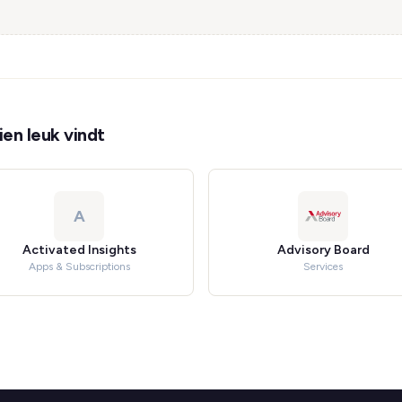
en leuk vindt
A
Activated Insights
Advisory Board
Apps & Subscriptions
Services