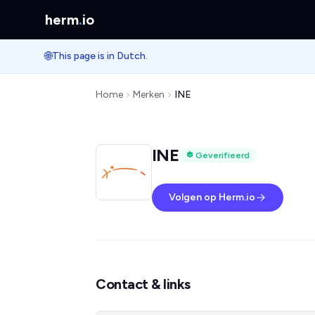
herm
.
io
🌐
This page is in Dutch.
Home
Merken
INE
INE
Geverifieerd
Volgen op Herm.io
Contact & links