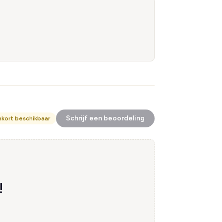
Schrijf een beoordeling
nkort beschikbaar
!