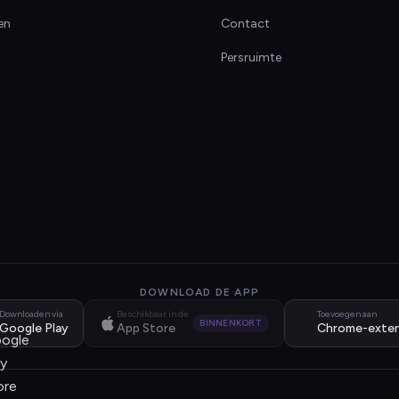
en
Contact
Persruimte
DOWNLOAD DE APP
Downloaden via
Beschikbaar in de
Toevoegen aan
BINNENKORT
Google Play
App Store
Chrome-exten