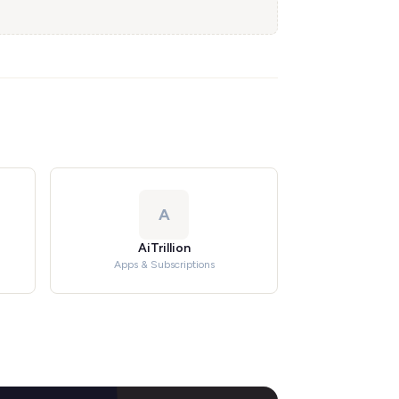
A
AiTrillion
Apps & Subscriptions