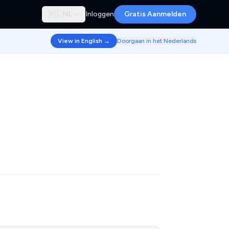
🇳🇱
NL
Inloggen
Gratis Aanmelden
View in English →
Doorgaan in het Nederlands