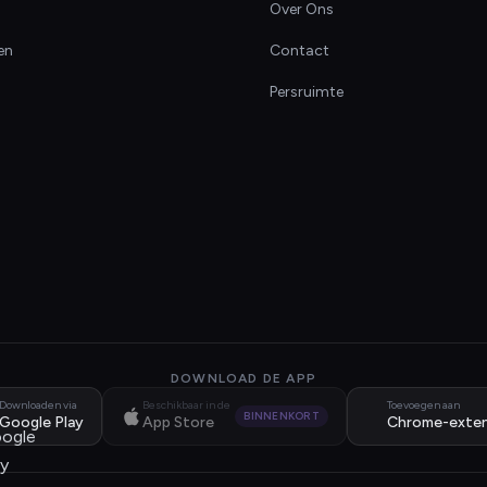
Over Ons
en
Contact
Persruimte
DOWNLOAD DE APP
Downloaden via
Beschikbaar in de
Toevoegen aan
BINNENKORT
Google Play
App Store
Chrome-exten