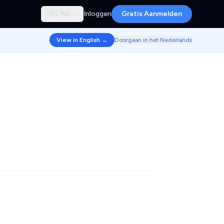
🇳🇱
NL
Inloggen
Gratis Aanmelden
View in English →
Doorgaan in het Nederlands