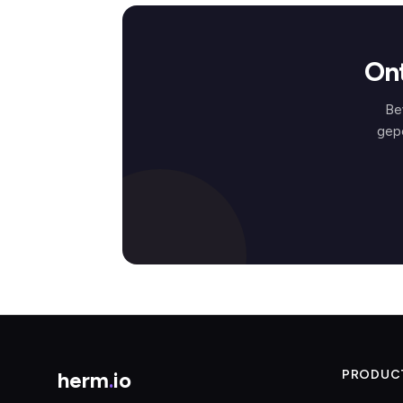
On
Be
gep
herm
.
io
PRODUC