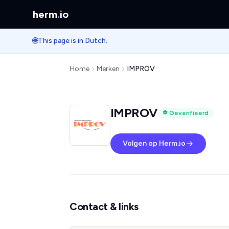
herm
.
io
🌐
This page is in Dutch.
Home
Merken
IMPROV
IMPROV
Geverifieerd
Volgen op Herm.io
Contact & links