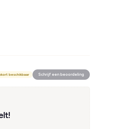
Schrijf een beoordeling
nkort beschikbaar
lt!