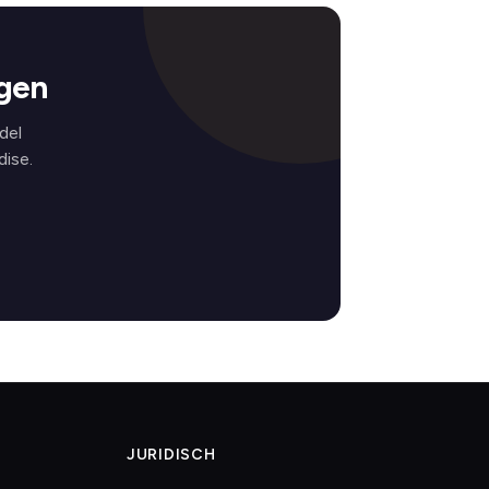
gen
del
ise.
JURIDISCH