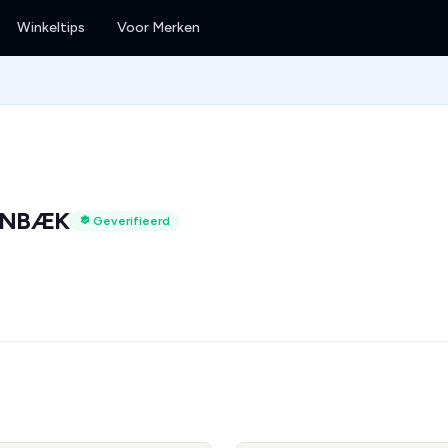
Winkeltips
Voor Merken
RNBÆK
Geverifieerd