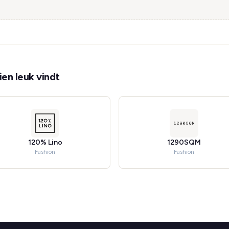
en leuk vindt
120% Lino
1290SQM
Fashion
Fashion