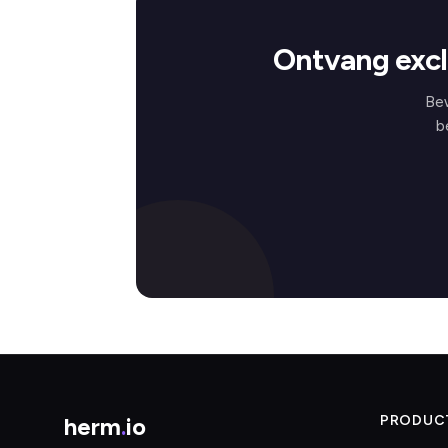
Ontvang exc
Be
b
herm
.
io
PRODUC