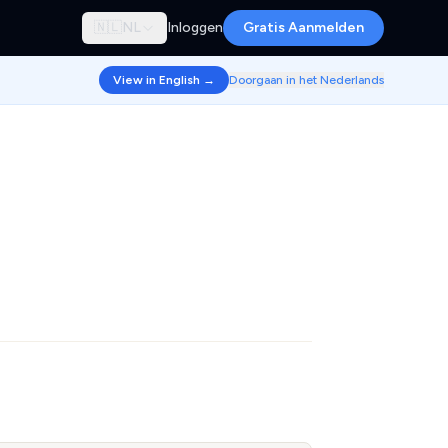
🇳🇱
NL
Inloggen
Gratis Aanmelden
View in English →
Doorgaan in het Nederlands