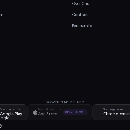
Over Ons
en
Contact
Persruimte
DOWNLOAD DE APP
Downloaden via
Beschikbaar in de
Toevoegen aan
BINNENKORT
Google Play
App Store
Chrome-exten