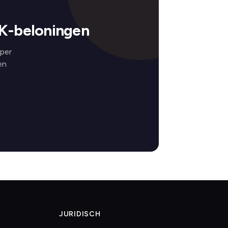
K-beloningen
per
en
JURIDISCH