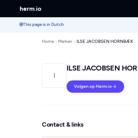
herm
.
io
🌐
This page is in Dutch.
Home
Merken
ILSE JACOBSEN HORNBÆK
ILSE JACOBSEN HO
I
Volgen op Herm.io
Contact & links