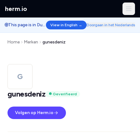
herm
.
io
🌐
This page is in Dutch.
View in English →
Doorgaan in het Nederlands
Home
Merken
gunesdeniz
G
gunesdeniz
Geverifieerd
Volgen op Herm.io