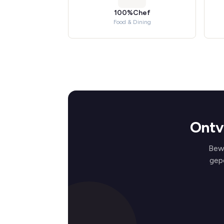
100%Chef
Food & Dining
Ontv
Bewi
gep