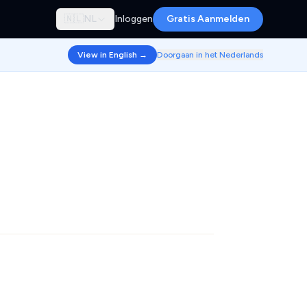
🇳🇱
NL
Inloggen
Gratis Aanmelden
View in English →
Doorgaan in het Nederlands