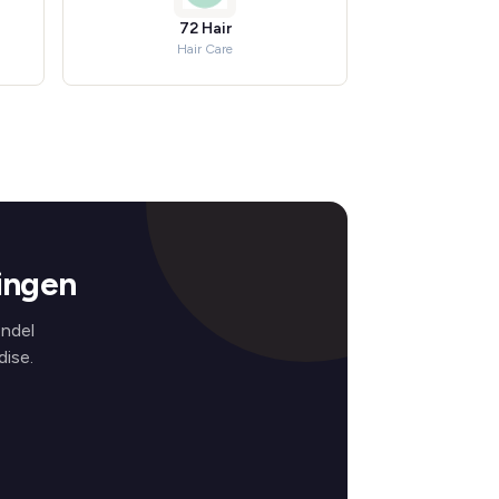
72 Hair
Hair Care
ingen
endel
ise.