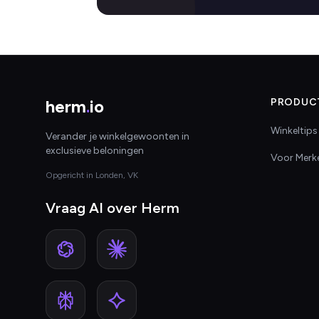
herm
.
io
PRODUC
Winkeltips
Verander je winkelgewoonten in
exclusieve beloningen
Voor Merk
Opgericht in Londen, VK
Vraag AI over Herm