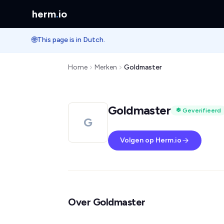
herm
.
io
🌐
This page is in Dutch.
Home
Merken
Goldmaster
Goldmaster
Geverifieerd
G
Volgen op Herm.io
Over Goldmaster