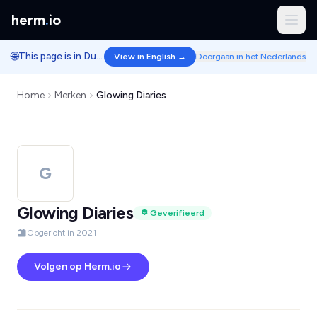
herm
.
io
🌐
This page is in Dutch.
View in English →
Doorgaan in het Nederlands
Home
Merken
Glowing Diaries
G
Glowing Diaries
Geverifieerd
Opgericht in 2021
Volgen op Herm.io