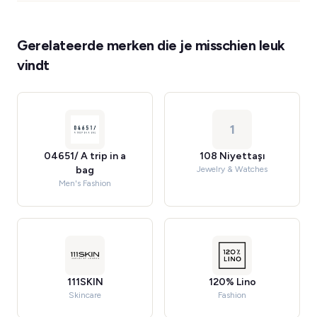
Gerelateerde merken die je misschien leuk
vindt
1
04651/ A trip in a
108 Niyettaşı
bag
Jewelry & Watches
Men's Fashion
111SKIN
120% Lino
Skincare
Fashion