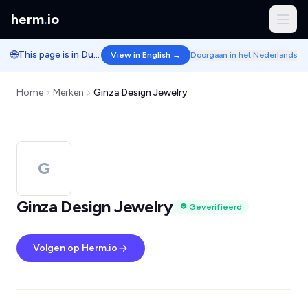
herm
.
io
🌐
This page is in Dutch.
View in English →
Doorgaan in het Nederlands
Home
Merken
Ginza Design Jewelry
G
Ginza Design Jewelry
Geverifieerd
Volgen op Herm.io