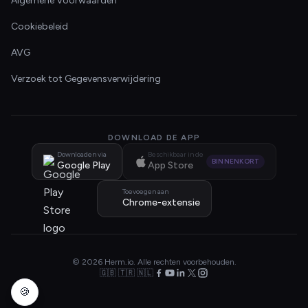
Algemene Voorwaarden
Cookiebeleid
AVG
Verzoek tot Gegevensverwijdering
DOWNLOAD DE APP
Downloaden via
Beschikbaar in de
BINNENKORT
Google Play
App Store
Toevoegen aan
Chrome-extensie
© 2026 Herm.io. Alle rechten voorbehouden.
🇬🇧 🇹🇷 🇳🇱
🍪