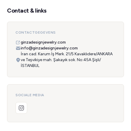
Contact & links
CONTACTGEGEVENS
ginzadesignjewelry.com
info@ginzadesignjewelry.com
İran cad. Karum İş Merk. 21/5 Kavaklıdere/ANKARA
ve Teşvikiye mah. Şakayık sok. No:45A Şişli/
İSTANBUL
SOCIALE MEDIA