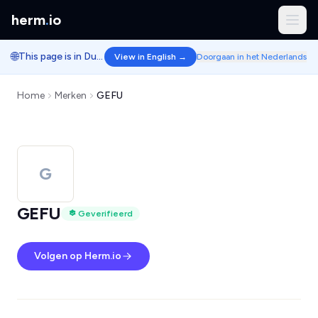
herm
.
io
🌐
This page is in Dutch.
View in English →
Doorgaan in het Nederlands
Home
Merken
GEFU
G
GEFU
Geverifieerd
Volgen op Herm.io