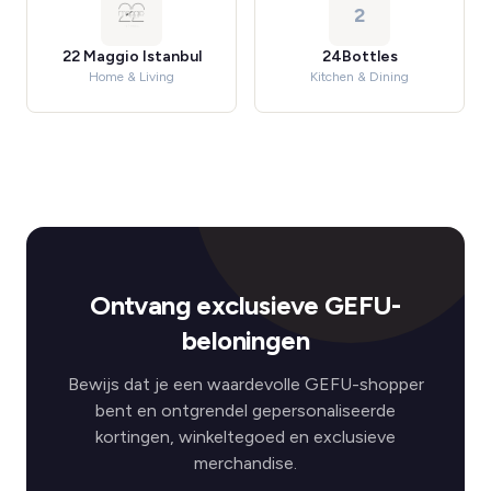
2
22 Maggio Istanbul
24Bottles
Home & Living
Kitchen & Dining
Ontvang exclusieve GEFU-
beloningen
Bewijs dat je een waardevolle GEFU-shopper
bent en ontgrendel gepersonaliseerde
kortingen, winkeltegoed en exclusieve
merchandise.