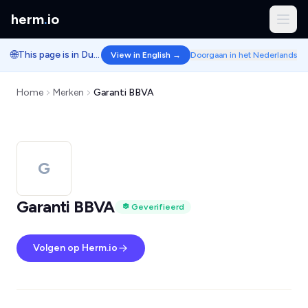
herm
.
io
🌐
This page is in Dutch.
View in English →
Doorgaan in het Nederlands
Home
Merken
Garanti BBVA
G
Garanti BBVA
Geverifieerd
Volgen op Herm.io