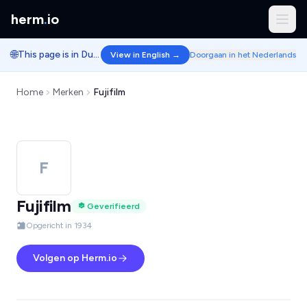
herm
.
io
🌐
This page is in Dutch.
View in English →
Doorgaan in het Nederlands
Home
Merken
Fujifilm
F
Fujifilm
Geverifieerd
Opgericht in 1934
Volgen op Herm.io