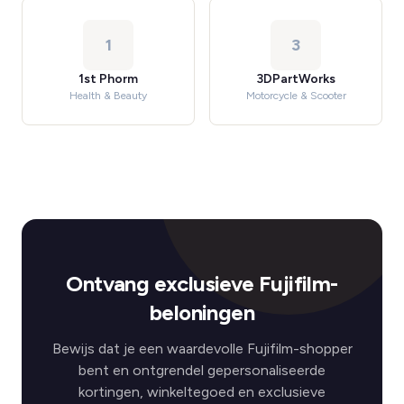
1
3
1st Phorm
3DPartWorks
Health & Beauty
Motorcycle & Scooter
Ontvang exclusieve Fujifilm-
beloningen
Bewijs dat je een waardevolle Fujifilm-shopper
bent en ontgrendel gepersonaliseerde
kortingen, winkeltegoed en exclusieve