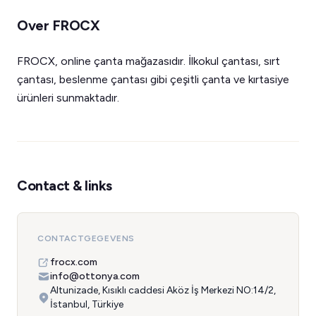
Over FROCX
FROCX, online çanta mağazasıdır. İlkokul çantası, sırt
çantası, beslenme çantası gibi çeşitli çanta ve kırtasiye
ürünleri sunmaktadır.
Contact & links
CONTACTGEGEVENS
frocx.com
info@ottonya.com
Altunizade, Kısıklı caddesi Aköz İş Merkezi NO:14/2,
İstanbul, Türkiye