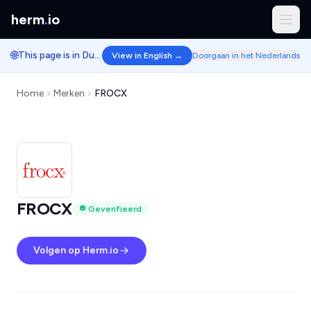
herm
.
io
🌐
This page is in Dutch.
View in English →
Doorgaan in het Nederlands
Home
Merken
FROCX
FROCX
Geverifieerd
Volgen op Herm.io