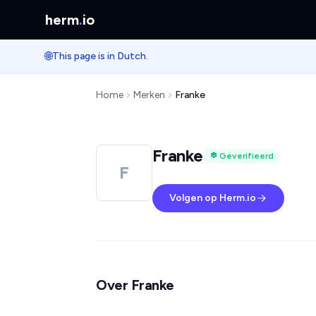
herm
.
io
🌐
This page is in Dutch.
Home
Merken
Franke
Franke
Geverifieerd
F
Volgen op Herm.io
Over Franke