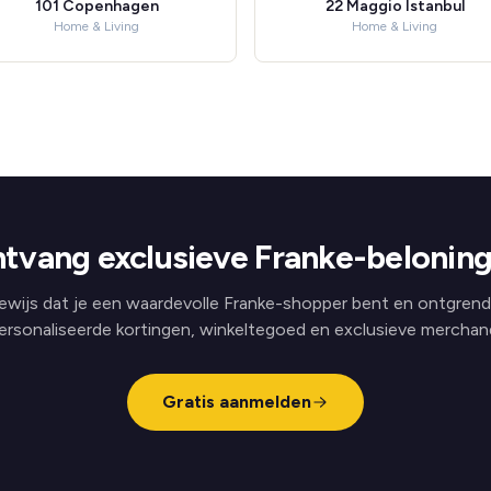
101 Copenhagen
22 Maggio Istanbul
Home & Living
Home & Living
tvang exclusieve Franke-belonin
ewijs dat je een waardevolle Franke-shopper bent en ontgrend
ersonaliseerde kortingen, winkeltegoed en exclusieve merchand
Gratis aanmelden