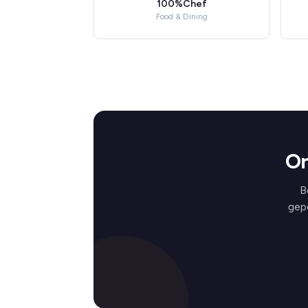
100%Chef
Food & Dining
On
B
gep