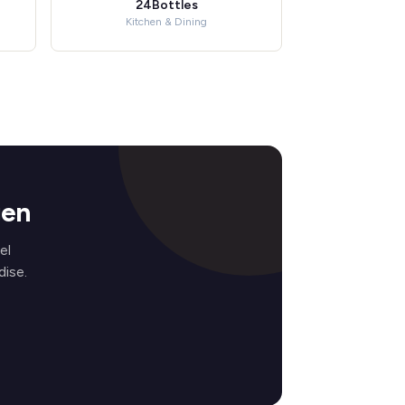
24Bottles
Kitchen & Dining
gen
el
ise.