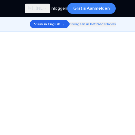
🇳🇱
NL
Inloggen
Gratis Aanmelden
View in English →
Doorgaan in het Nederlands