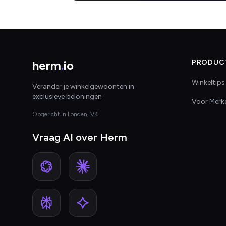
herm
.
io
PRODUC
Winkeltips
Verander je winkelgewoonten in
exclusieve beloningen
Voor Merk
Opgericht in Londen, VK
Vraag AI over Herm