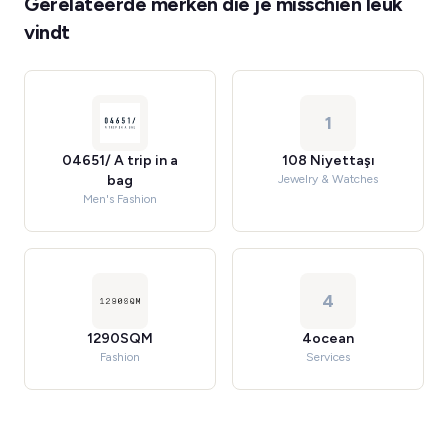
Gerelateerde merken die je misschien leuk
vindt
1
04651/ A trip in a
108 Niyettaşı
bag
Jewelry & Watches
Men's Fashion
4
1290SQM
4ocean
Fashion
Services