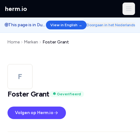
herm
.
io
🌐
This page is in Dutch.
View in English →
Doorgaan in het Nederlands
Home
Merken
Foster Grant
F
Foster Grant
Geverifieerd
Volgen op Herm.io