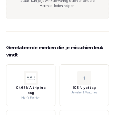
staat, kun je je winkelervaring delen en andere
Herm.io-leden helpen.
Gerelateerde merken die je misschien leuk
vindt
1
04651/ A trip in a
108 Niyettaşı
bag
Jewelry & Watches
Men's Fashion