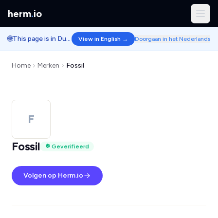
herm
.
io
🌐
This page is in Dutch.
View in English →
Doorgaan in het Nederlands
Home
Merken
Fossil
F
Fossil
Geverifieerd
Volgen op Herm.io