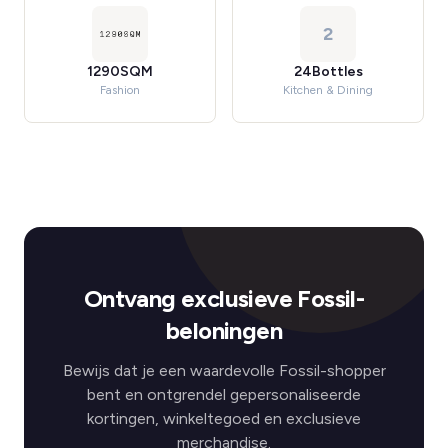
2
1290SQM
24Bottles
Fashion
Kitchen & Dining
Ontvang exclusieve Fossil-
beloningen
Bewijs dat je een waardevolle Fossil-shopper
bent en ontgrendel gepersonaliseerde
kortingen, winkeltegoed en exclusieve
merchandise.