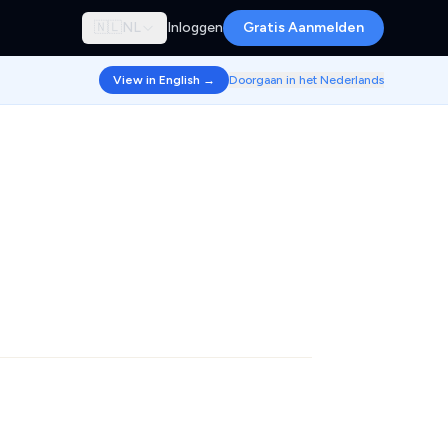
🇳🇱
NL
Inloggen
Gratis Aanmelden
View in English →
Doorgaan in het Nederlands