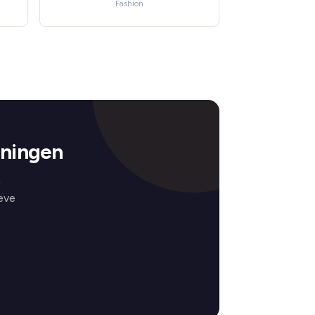
Fashion
oningen
n
eve