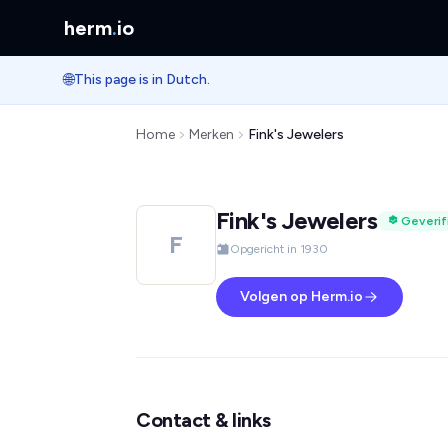
herm
.
io
🌐
This page is in Dutch.
Home
Merken
Fink's Jewelers
Fink's Jewelers
Geverif
F
Opgericht in 1930
Volgen op Herm.io
Contact & links