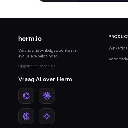
herm
.
io
PRODUC
Winkeltips
Verander je winkelgewoonten in
exclusieve beloningen
Voor Merk
Opgericht in Londen, VK
Vraag AI over Herm