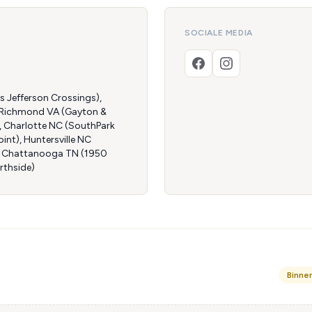
SOCIALE MEDIA
s Jefferson Crossings),
), Richmond VA (Gayton &
, Charlotte NC (SouthPark
int), Huntersville NC
ls), Chattanooga TN (1950
rthside)
Binne