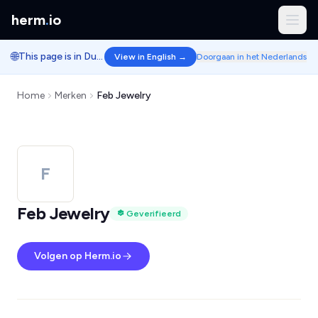
herm
.
io
🌐
This page is in Dutch.
View in English →
Doorgaan in het Nederlands
Home
Merken
Feb Jewelry
F
Feb Jewelry
Geverifieerd
Volgen op Herm.io