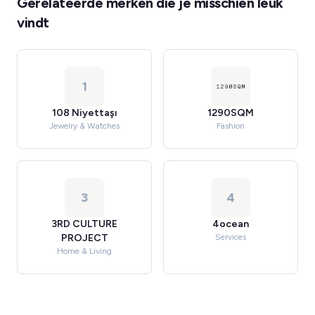
Gerelateerde merken die je misschien leuk
vindt
1
108 Niyettaşı
1290SQM
Jewelry & Watches
Fashion
3
4
3RD CULTURE
4ocean
PROJECT
Services
Home & Living