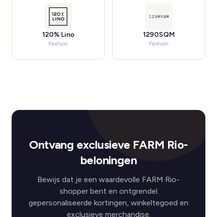
120% Lino
1290SQM
Fashion
Fashion
Ontvang exclusieve FARM Rio-
beloningen
Bewijs dat je een waardevolle FARM Rio-
shopper bent en ontgrendel
gepersonaliseerde kortingen, winkeltegoed en
exclusieve merchandise.