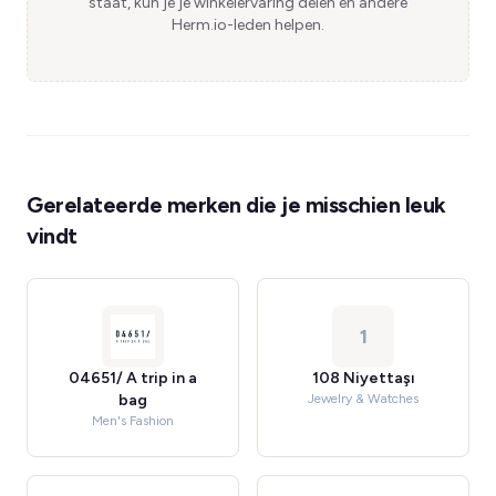
staat, kun je je winkelervaring delen en andere
Herm.io-leden helpen.
Gerelateerde merken die je misschien leuk
vindt
1
04651/ A trip in a
108 Niyettaşı
bag
Jewelry & Watches
Men's Fashion