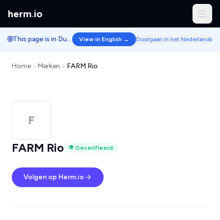
herm
.
io
🌐
This page is in Dutch.
View in English →
Doorgaan in het Nederlands
Home
Merken
FARM Rio
F
FARM Rio
Geverifieerd
Volgen op Herm.io