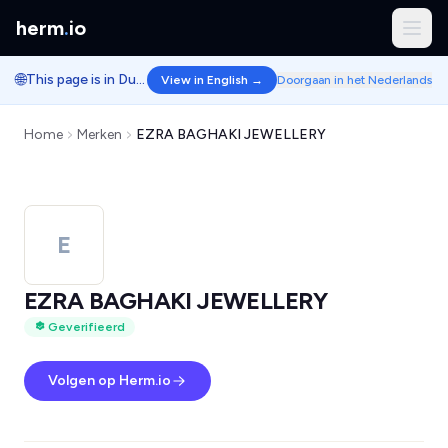
herm
.
io
🌐
This page is in Dutch.
View in English →
Doorgaan in het Nederlands
Home
Merken
EZRA BAGHAKI JEWELLERY
E
EZRA BAGHAKI JEWELLERY
Geverifieerd
Volgen op Herm.io