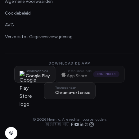
Algemene Voorwaarden
Cookiebeleid
AVG
Verzoek tot Gegevensverwijdering
DOWNLOAD DE APP
Downloaden via
Beschikbaar in de
BINNENKORT
Google Play
App Store
Toevoegen aan
Chrome-extensie
© 2026 Herm.io. Alle rechten voorbehouden.
🇬🇧 🇹🇷 🇳🇱
🍪