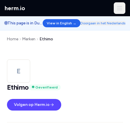
herm
.
io
🌐
This page is in Dutch.
View in English →
Doorgaan in het Nederlands
Home
Merken
Ethimo
E
Ethimo
Geverifieerd
Volgen op Herm.io