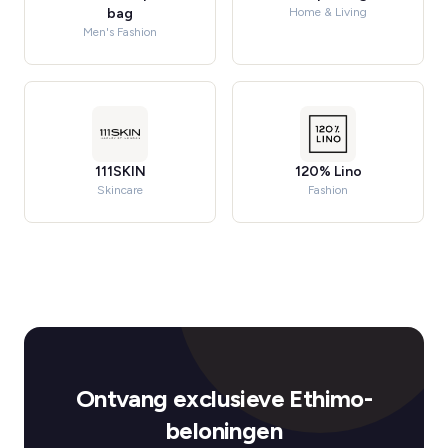
bag
Home & Living
Men's Fashion
111SKIN
120% Lino
Skincare
Fashion
Ontvang exclusieve Ethimo-
beloningen