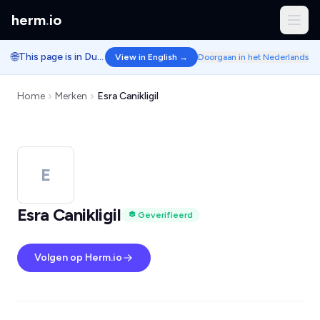
herm
.
io
🌐
This page is in Dutch.
View in English →
Doorgaan in het Nederlands
Home
Merken
Esra Canikligil
E
Esra Canikligil
Geverifieerd
Volgen op Herm.io