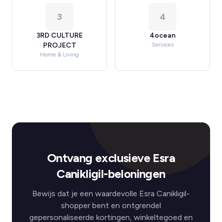
3
4
3RD CULTURE
4ocean
PROJECT
Services
Home & Living
Ontvang exclusieve Esra
Canikligil-beloningen
Bewijs dat je een waardevolle Esra Canikligil-
shopper bent en ontgrendel
gepersonaliseerde kortingen, winkeltegoed en