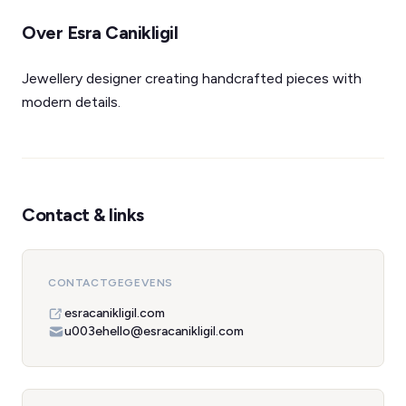
Over Esra Canikligil
Jewellery designer creating handcrafted pieces with
modern details.
Contact & links
CONTACTGEGEVENS
esracanikligil.com
u003ehello@esracanikligil.com