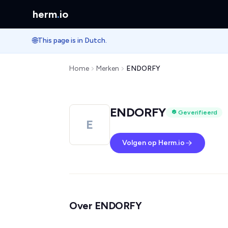
herm
.
io
🌐
This page is in Dutch.
Home
Merken
ENDORFY
ENDORFY
Geverifieerd
E
Volgen op Herm.io
Over ENDORFY