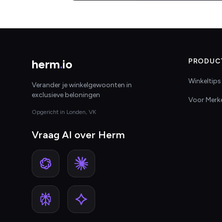
herm
.
io
PRODUC
Winkeltips
Verander je winkelgewoonten in
exclusieve beloningen
Voor Merk
Opgericht in Londen, VK
Vraag AI over Herm