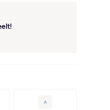
elt!
A