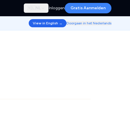
🇳🇱
NL
Inloggen
Gratis Aanmelden
View in English →
Doorgaan in het Nederlands