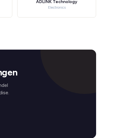
ADLINK Technology
Electronics
ngen
ndel
ise.