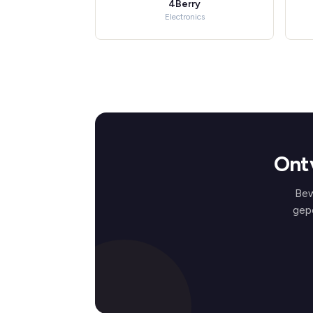
4Berry
Electronics
Ont
Bew
gep