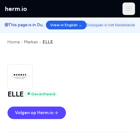
herm
.
io
🌐
This page is in Dutch.
View in English →
Doorgaan in het Nederlands
Home
Merken
ELLE
ELLE
Geverifieerd
Volgen op Herm.io