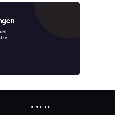
ingen
ndel
ise.
JURIDISCH