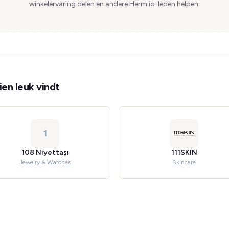
winkelervaring delen en andere Herm.io-leden helpen.
en leuk vindt
1
108 Niyettaşı
111SKIN
Jewelry & Watches
Skincare