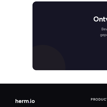
Ontv
Bew
gep
herm
.
io
PRODUC