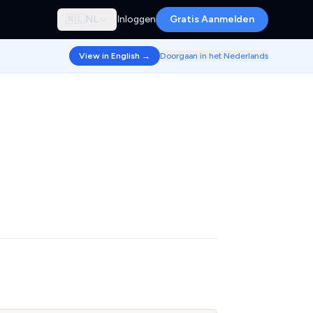
🇳🇱
NL
Inloggen
Gratis Aanmelden
View in English →
Doorgaan in het Nederlands