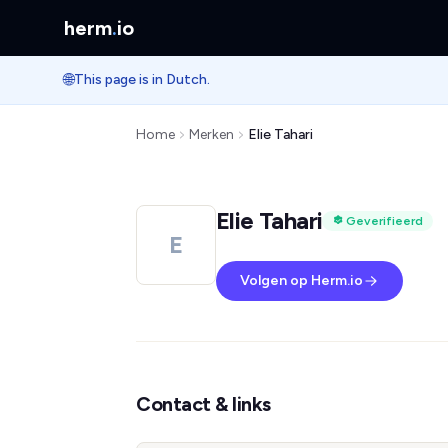
herm
.
io
🌐
This page is in Dutch.
Home
Merken
Elie Tahari
Elie Tahari
Geverifieerd
E
Volgen op Herm.io
Contact & links