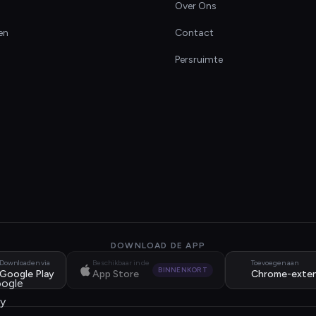
Over Ons
en
Contact
Persruimte
DOWNLOAD DE APP
Downloaden via
Beschikbaar in de
Toevoegen aan
BINNENKORT
Google Play
App Store
Chrome-exten