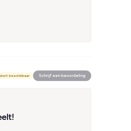
Schrijf een beoordeling
nkort beschikbaar
elt!