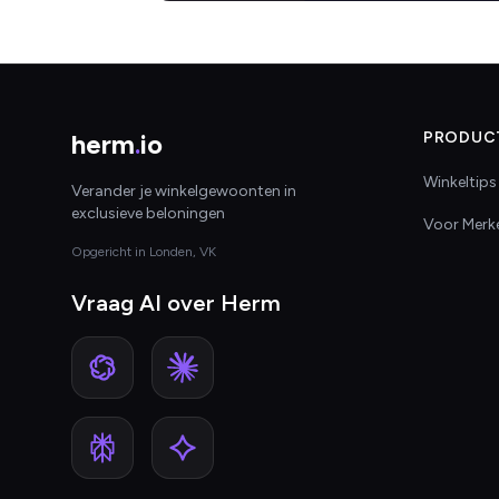
herm
.
io
PRODUC
Winkeltips
Verander je winkelgewoonten in
exclusieve beloningen
Voor Merk
Opgericht in Londen, VK
Vraag AI over Herm