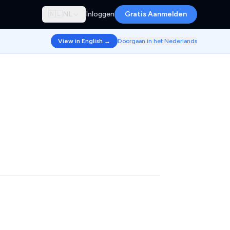
🇳🇱
NL
Inloggen
Gratis Aanmelden
View in English →
Doorgaan in het Nederlands