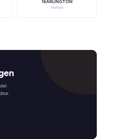
16ARLINGTON
Fashion
ngen
del
ise.