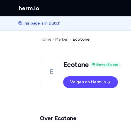
herm
.
io
🌐
This page is in Dutch.
Home
Merken
Ecotone
Ecotone
Geverifieerd
E
Volgen op Herm.io
Over Ecotone