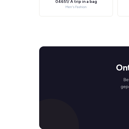
04651/ A trip in a bag
Men's Fashion
Ont
Be
gep