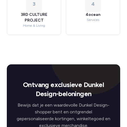
3
4
3RD CULTURE
4ocean
PROJECT
Services
Home & Living
Ontvang exclusieve Dunkel
Design-beloningen
Bewijs dat je een waardevolle Dunkel Design-
shopper bent en ontgrendel
gepersonaliseerde kortingen, winkeltegoed en
exclusieve merchandise.