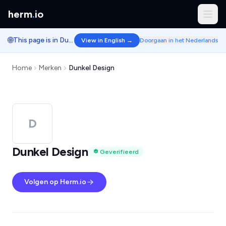
herm
.
io
🌐
This page is in Dutch.
View in English →
Doorgaan in het Nederlands
Home
Merken
Dunkel Design
D
Dunkel Design
Geverifieerd
Volgen op Herm.io