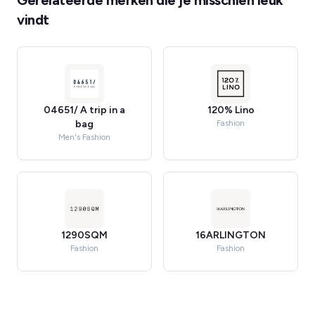
Gerelateerde merken die je misschien leuk
vindt
04651/ A trip in a
120% Lino
bag
Fashion
Men's Fashion
1290SQM
16ARLINGTON
Fashion
Fashion