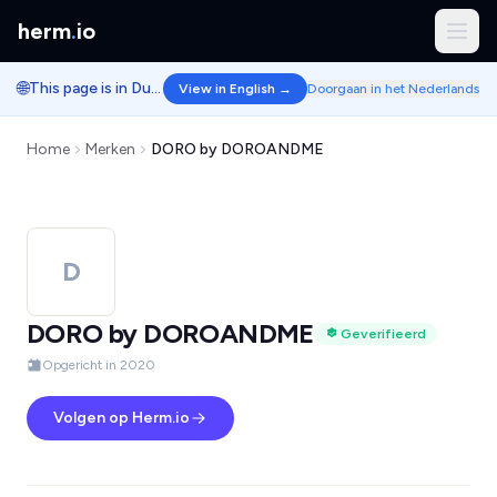
herm
.
io
🌐
This page is in Dutch.
View in English →
Doorgaan in het Nederlands
Home
Merken
DORO by DOROANDME
D
DORO by DOROANDME
Geverifieerd
Opgericht in 2020
Volgen op Herm.io