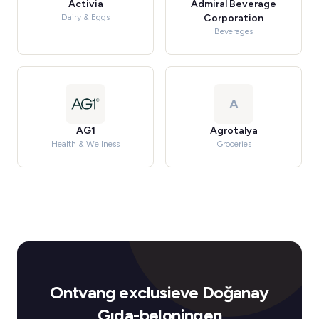
Activia
Admiral Beverage
Dairy & Eggs
Corporation
Beverages
A
AG1
Agrotalya
Health & Wellness
Groceries
Ontvang exclusieve Doğanay
Gıda-beloningen