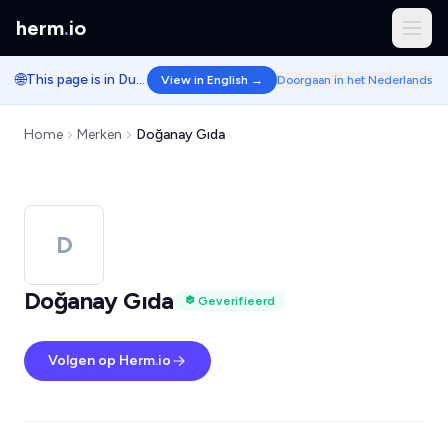
herm
.
io
🌐
This page is in Dutch.
View in English →
Doorgaan in het Nederlands
Home
Merken
Doğanay Gıda
D
Doğanay Gıda
Geverifieerd
Volgen op Herm.io