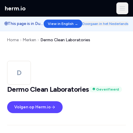
herm
.
io
🌐
This page is in Dutch.
View in English →
Doorgaan in het Nederlands
Home
Merken
Dermo Clean Laboratories
D
Dermo Clean Laboratories
Geverifieerd
Volgen op Herm.io