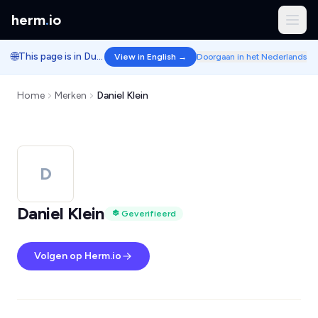
herm
.
io
🌐
This page is in Dutch.
View in English →
Doorgaan in het Nederlands
Home
Merken
Daniel Klein
D
Daniel Klein
Geverifieerd
Volgen op Herm.io