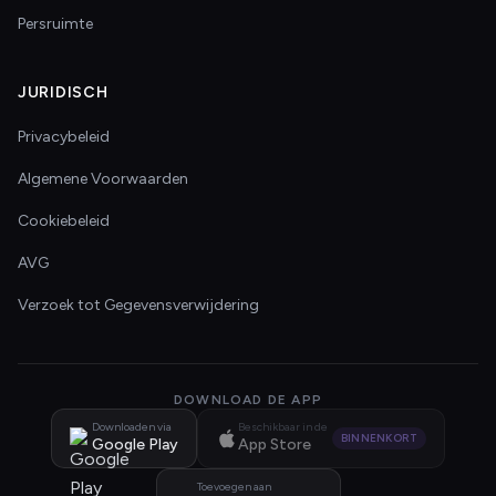
Persruimte
JURIDISCH
Privacybeleid
Algemene Voorwaarden
Cookiebeleid
AVG
Verzoek tot Gegevensverwijdering
DOWNLOAD DE APP
Downloaden via
Beschikbaar in de
BINNENKORT
Google Play
App Store
Toevoegen aan