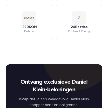
2
1290SQM
24Bottles
Fashion
Kitchen & Dining
Ontvang exclusieve Daniel
Klein-beloningen
Bewijs dat je een waardevolle Daniel Klein-
shopper bent en ontgrendel