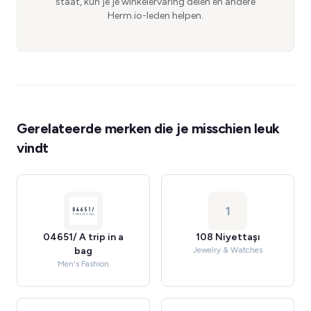
staat, kun je je winkelervaring delen en andere
Herm.io-leden helpen.
Gerelateerde merken die je misschien leuk
vindt
1
04651/ A trip in a
108 Niyettaşı
bag
Jewelry & Watches
Men's Fashion