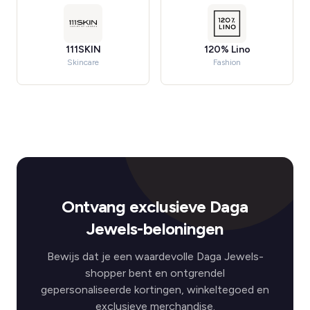
111SKIN
120% Lino
Skincare
Fashion
Ontvang exclusieve Daga
Jewels-beloningen
Bewijs dat je een waardevolle Daga Jewels-
shopper bent en ontgrendel
gepersonaliseerde kortingen, winkeltegoed en
exclusieve merchandise.