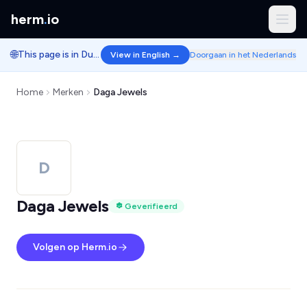
herm
.
io
🌐
This page is in Dutch.
View in English →
Doorgaan in het Nederlands
Home
Merken
Daga Jewels
D
Daga Jewels
Geverifieerd
Volgen op Herm.io