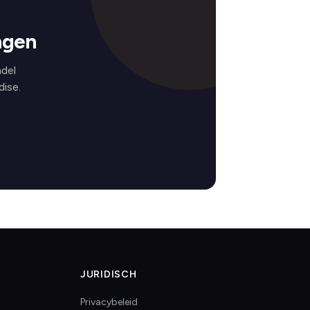
ngen
del
ise.
JURIDISCH
Privacybeleid