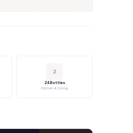
2
24Bottles
Kitchen & Dining