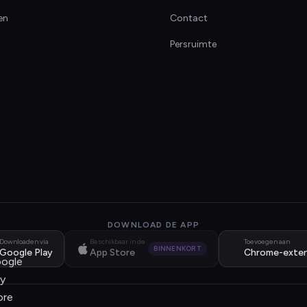
en
Contact
Persruimte
DOWNLOAD DE APP
Downloaden via
Beschikbaar in de
Toevoegen aan
BINNENKORT
Google Play
App Store
Chrome-exten