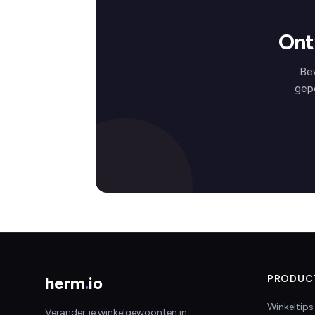
Ont
Be
gep
herm
.
io
PRODUC
Winkeltips
Verander je winkelgewoonten in