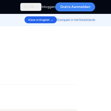
🇳🇱
NL
Inloggen
Gratis Aanmelden
View in English →
Doorgaan in het Nederlands