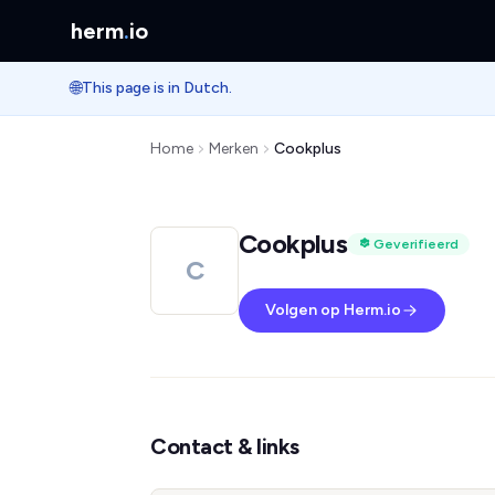
herm
.
io
🌐
This page is in Dutch.
Home
Merken
Cookplus
Cookplus
Geverifieerd
C
Volgen op Herm.io
Contact & links