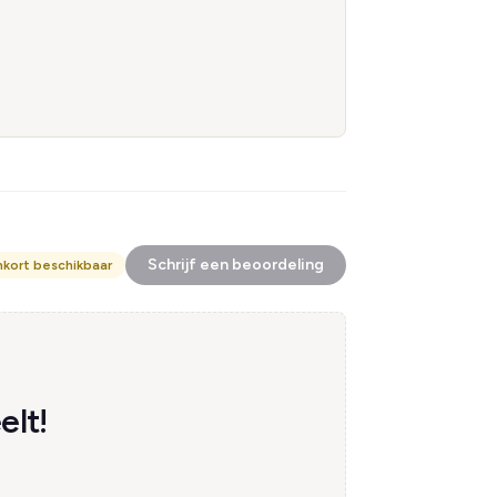
Schrijf een beoordeling
nkort beschikbaar
elt!