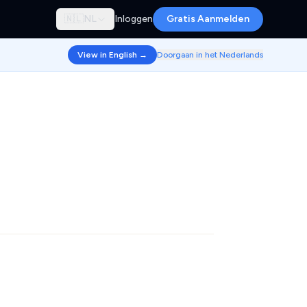
🇳🇱
NL
Inloggen
Gratis Aanmelden
View in English →
Doorgaan in het Nederlands