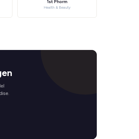
1st Phorm
Health & Beauty
gen
el
ise.