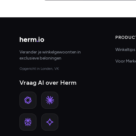
herm
.
io
PRODUC
Winkeltips
Verander je winkelgewoonten in
exclusieve beloningen
Voor Merk
Opgericht in Londen, VK
Vraag AI over Herm