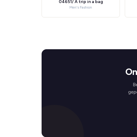
04651/ A trip in a bag
Men's Fashion
On
B
gep