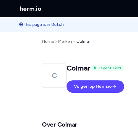
herm
.
io
🌐
This page is in Dutch.
Home
Merken
Colmar
Colmar
Geverifieerd
C
Volgen op Herm.io
Over Colmar