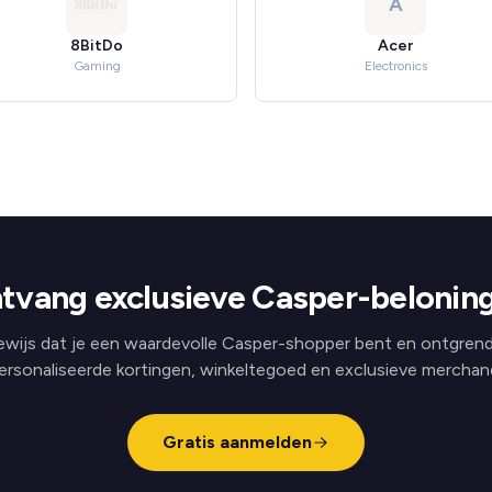
A
8BitDo
Acer
Gaming
Electronics
tvang exclusieve Casper-belonin
ewijs dat je een waardevolle Casper-shopper bent en ontgrend
ersonaliseerde kortingen, winkeltegoed en exclusieve merchand
Gratis aanmelden