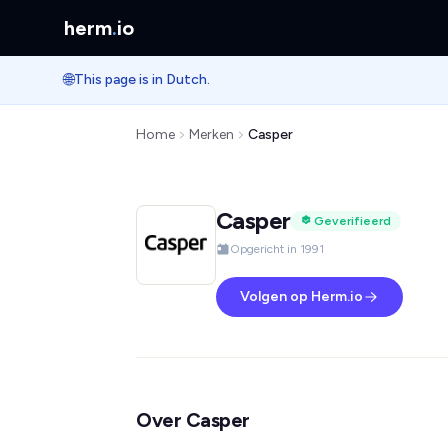
herm
.
io
🌐
This page is in Dutch.
Home
Merken
Casper
Casper
Geverifieerd
Opgericht in 1991
Volgen op Herm.io
Over Casper