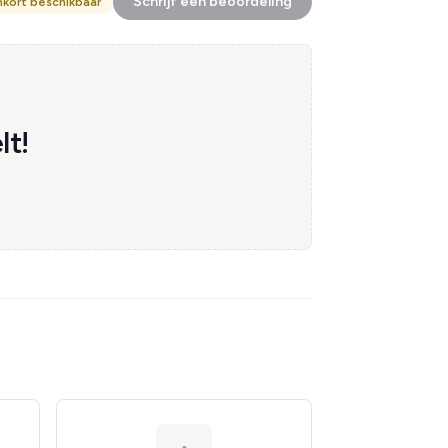
Schrijf een beoordeling
nkort beschikbaar
lt!