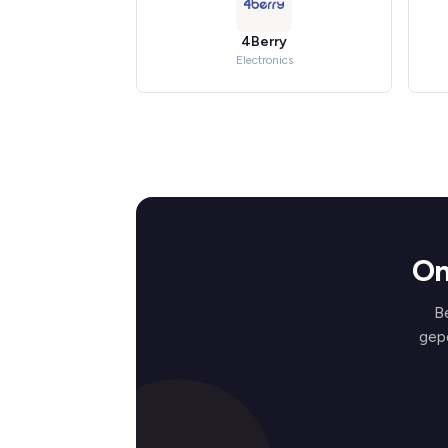
4Berry
Electronics
On
B
gep