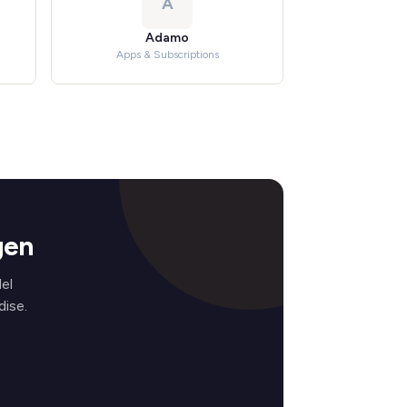
A
Adamo
Apps & Subscriptions
gen
el
ise.