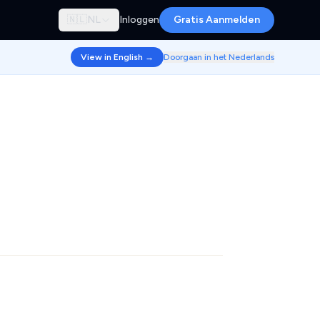
🇳🇱
NL
Inloggen
Gratis Aanmelden
View in English →
Doorgaan in het Nederlands