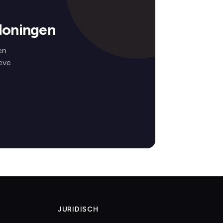
loningen
en
eve
JURIDISCH