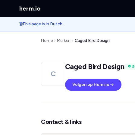
herm
.
io
🌐
This page is in Dutch.
Home
Merken
Caged Bird Design
Caged Bird Design
G
C
Volgen op Herm.io
Contact & links