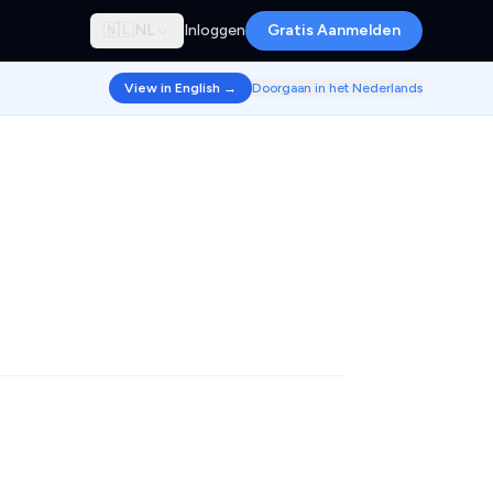
🇳🇱
NL
Inloggen
Gratis Aanmelden
View in English →
Doorgaan in het Nederlands