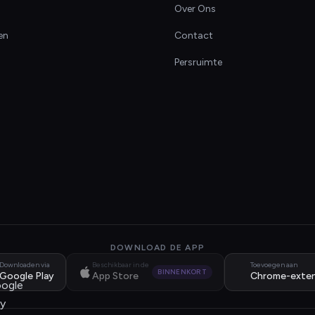
Over Ons
en
Contact
Persruimte
DOWNLOAD DE APP
Downloaden via
Beschikbaar in de
Toevoegen aan
BINNENKORT
Google Play
App Store
Chrome-exten