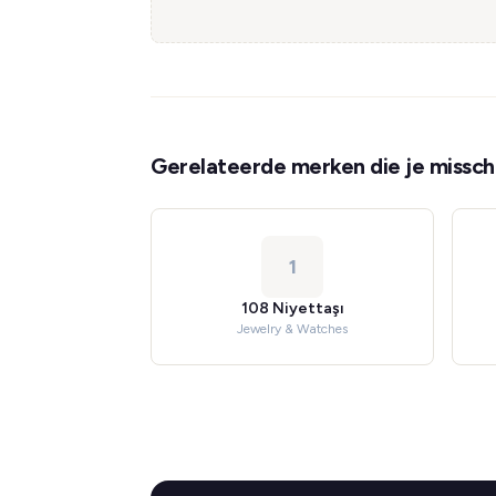
Gerelateerde merken die je misschi
1
108 Niyettaşı
Jewelry & Watches