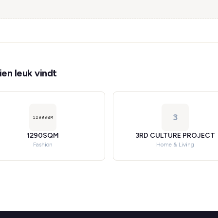
en leuk vindt
3
1290SQM
3RD CULTURE PROJECT
Fashion
Home & Living