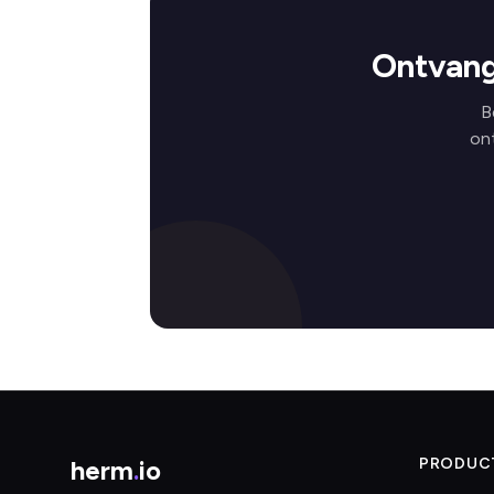
Ontvang
B
on
herm
.
io
PRODUC