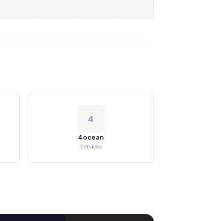
4
4ocean
Services