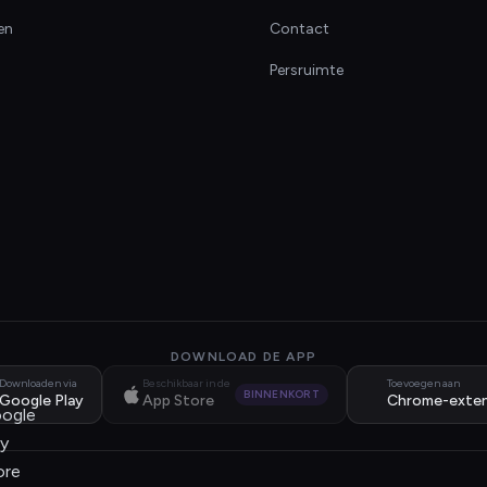
en
Contact
Persruimte
DOWNLOAD DE APP
Downloaden via
Beschikbaar in de
Toevoegen aan
BINNENKORT
Google Play
App Store
Chrome-exten