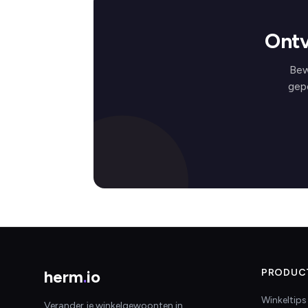
Ontv
Bew
gep
herm
.
io
PRODUC
Winkeltips
Verander je winkelgewoonten in