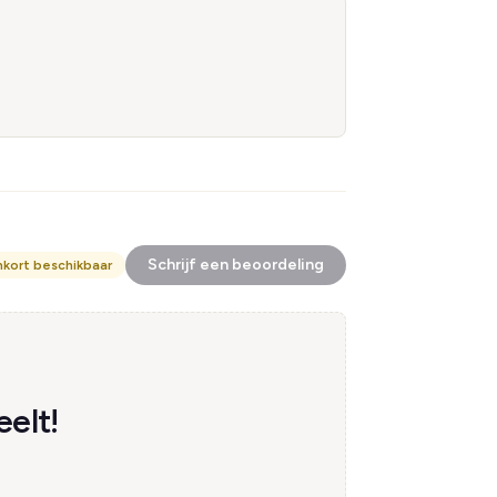
Schrijf een beoordeling
nkort beschikbaar
eelt!