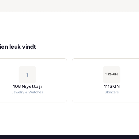
en leuk vindt
1
108 Niyettaşı
111SKIN
Jewelry & Watches
Skincare