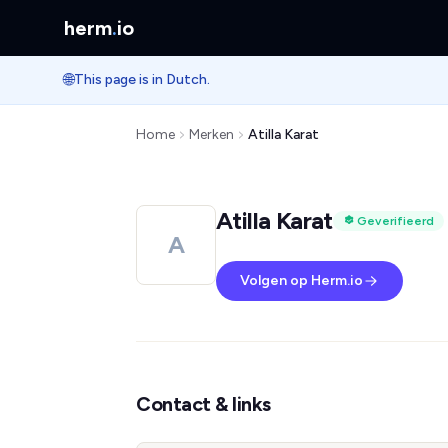
herm
.
io
🌐
This page is in Dutch.
Home
Merken
Atilla Karat
Atilla Karat
Geverifieerd
A
Volgen op Herm.io
Contact & links