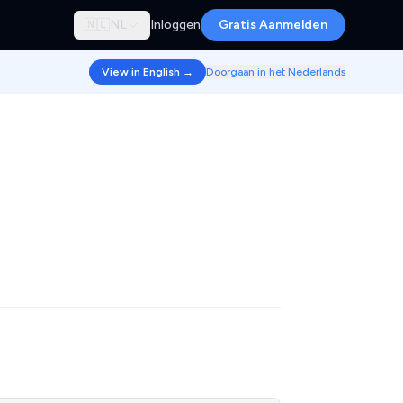
🇳🇱
NL
Inloggen
Gratis Aanmelden
View in English →
Doorgaan in het Nederlands