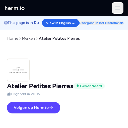
herm
.
io
🌐
This page is in Dutch.
View in English →
Doorgaan in het Nederlands
Home
Merken
Atelier Petites Pierres
Atelier Petites Pierres
Geverifieerd
Opgericht in 2005
Volgen op Herm.io