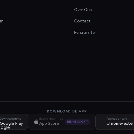
Over Ons
en
Contact
Persruimte
DOWNLOAD DE APP
Downloaden via
Beschikbaar in de
Toevoegen aan
BINNENKORT
Google Play
App Store
Chrome-exten