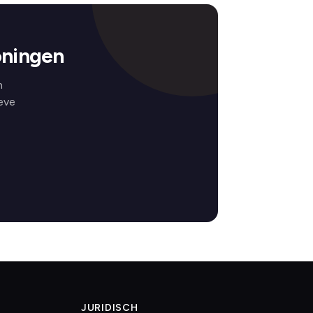
oningen
n
eve
JURIDISCH