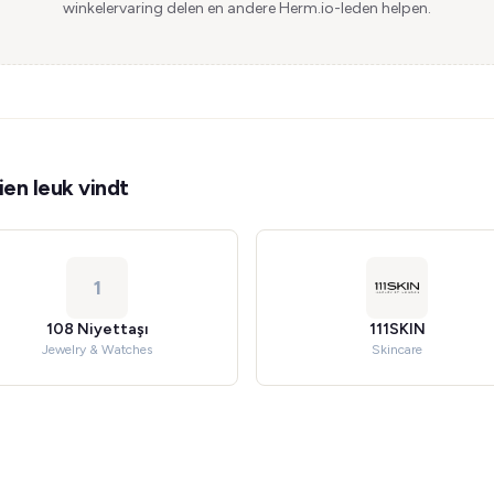
winkelervaring delen en andere Herm.io-leden helpen.
en leuk vindt
1
108 Niyettaşı
111SKIN
Jewelry & Watches
Skincare