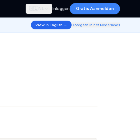
🇳🇱
NL
Inloggen
Gratis Aanmelden
View in English →
Doorgaan in het Nederlands