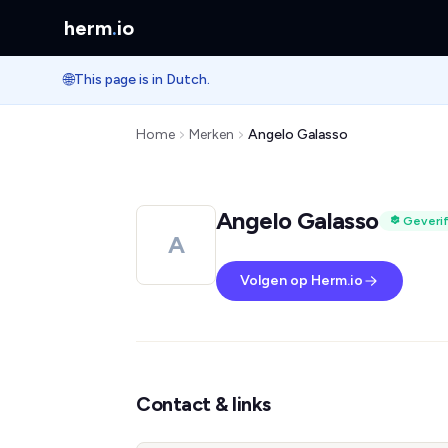
herm
.
io
🌐
This page is in Dutch.
Home
Merken
Angelo Galasso
Angelo Galasso
Geverif
A
Volgen op Herm.io
Contact & links