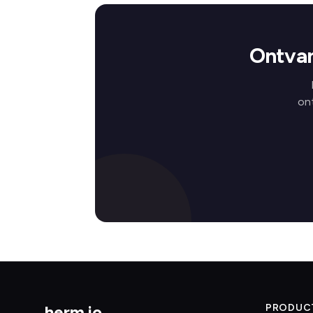
Ontvan
on
herm
.
io
PRODUC