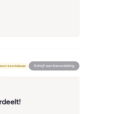
Schrijf een beoordeling
nkort beschikbaar
rdeelt!