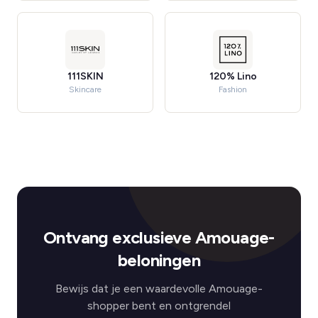
111SKIN
120% Lino
Skincare
Fashion
Ontvang exclusieve Amouage-
beloningen
Bewijs dat je een waardevolle Amouage-
shopper bent en ontgrendel