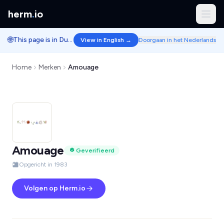
herm
.
io
🌐
This page is in Dutch.
View in English →
Doorgaan in het Nederlands
Home
Merken
Amouage
Amouage
Geverifieerd
Opgericht in 1983
Volgen op Herm.io