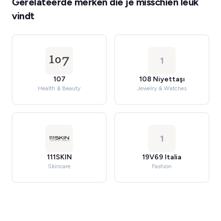
Gerelateerde merken die je misschien leuk
vindt
1
107
108 Niyettaşı
Health & Beauty
Jewelry & Watches
1
111SKIN
19V69 Italia
Skincare
Fashion