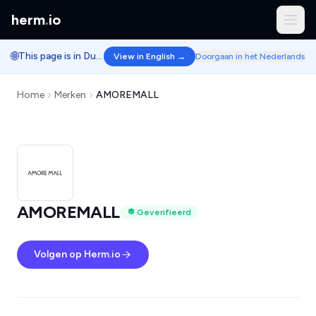
herm
.
io
🌐
This page is in Dutch.
View in English →
Doorgaan in het Nederlands
Home
Merken
AMOREMALL
AMOREMALL
Geverifieerd
Volgen op Herm.io